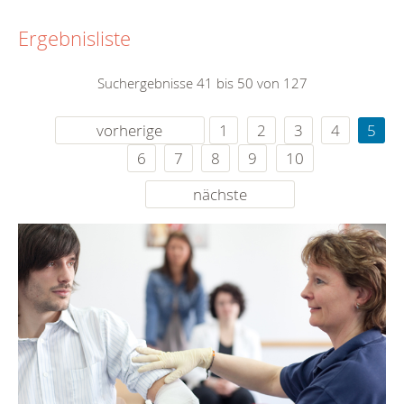
Ergebnisliste
Suchergebnisse 41 bis 50 von 127
vorherige
1
2
3
4
5
6
7
8
9
10
nächste