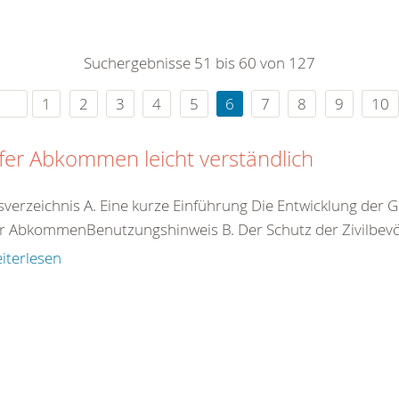
0
365
0
r Sie
Suchergebnisse 51 bis 60 von 127
rei
ie Uhr
1
2
3
4
5
6
7
8
9
10
er Abkommen leicht verständlich
tsverzeichnis A. Eine kurze Einführung Die Entwicklung d
r AbkommenBenutzungshinweis B. Der Schutz der Zivilbevöl
iterlesen