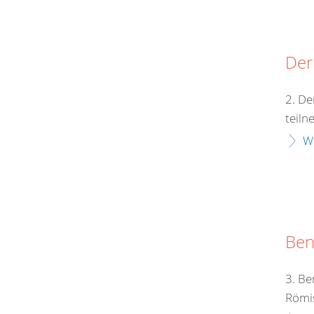
Der
2. De
teiln
W
Ben
3. Be
Römis