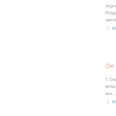
Impr
Phili
wende
W
Die
1. Di
Anfän
war...
W