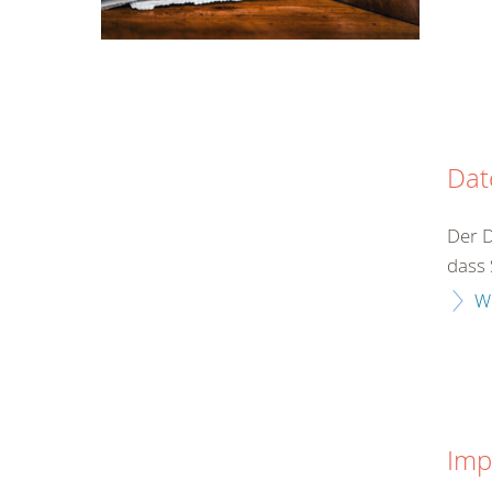
Dat
Der D
dass 
W
Imp