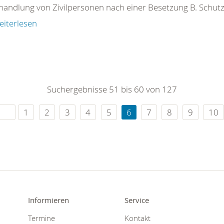
handlung von Zivilpersonen nach einer Besetzung B. Schutz
eiterlesen
Suchergebnisse 51 bis 60 von 127
1
2
3
4
5
6
7
8
9
10
Informieren
Service
Termine
Kontakt