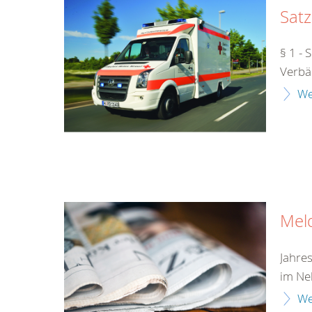
Sat
§ 1 - 
Verbä
We
Mel
Jahre
im Ne
We