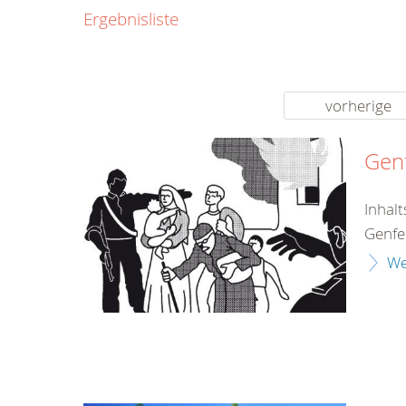
0800
Ergebnisliste
00
Infos fü
kostenf
rund um d
vorherige
Genf
Inhal
Genfe
We