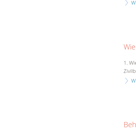
W
Wie
1. Wi
Zivil
W
Beh