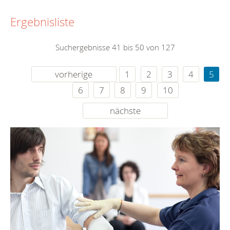
Ergebnisliste
Suchergebnisse 41 bis 50 von 127
vorherige
1
2
3
4
5
6
7
8
9
10
nächste