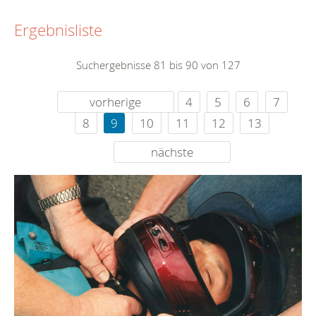
Ergebnisliste
Suchergebnisse 81 bis 90 von 127
vorherige
4
5
6
7
8
9
10
11
12
13
nächste