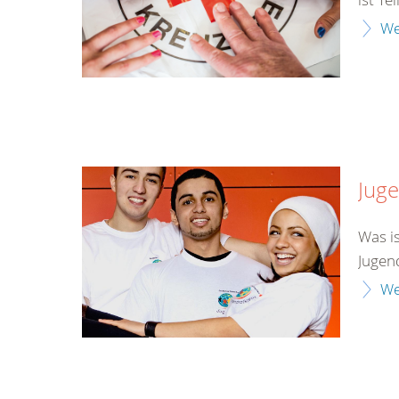
We
Jug
Was is
Jugen
We