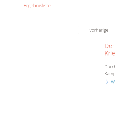
0800
Ergebnisliste
00
Infos fü
kostenf
rund um d
vorherige
Der
Kri
Durch
Kampf
W