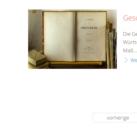
Ges
Die G
Württ
Maß...
We
vorherige