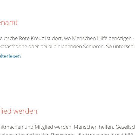
enamt
eutsche Rote Kreuz ist dort, wo Menschen Hilfe benötigen - 
atastrophe oder bei alleinlebenden Senioren. So unterschied
iterlesen
lied werden
 mitmachen und Mitglied werden! Menschen helfen, Gesellsc
il einer internationalen Bewegung, die Menschen direkt hilft od