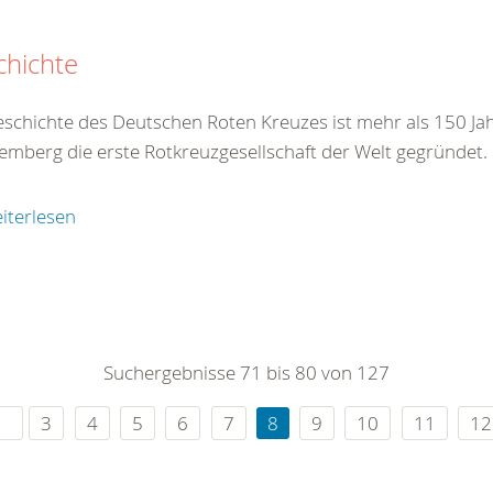
chichte
eschichte des Deutschen Roten Kreuzes ist mehr als 150 Jah
emberg die erste Rotkreuzgesellschaft der Welt gegründet.
iterlesen
Suchergebnisse 71 bis 80 von 127
3
4
5
6
7
8
9
10
11
12