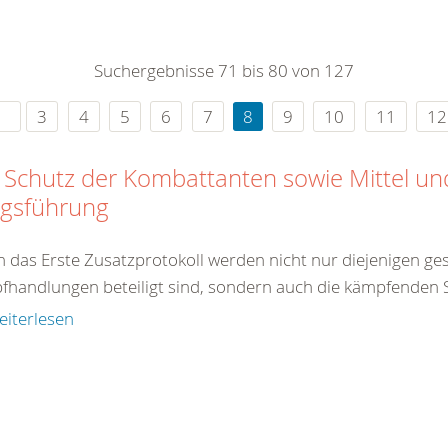
0
365
0
r Sie
Suchergebnisse 71 bis 80 von 127
rei
ie Uhr
3
4
5
6
7
8
9
10
11
12
 Schutz der Kombattanten sowie Mittel u
egsführung
 das Erste Zusatzprotokoll werden nicht nur diejenigen gesc
handlungen beteiligt sind, sondern auch die kämpfenden So
eiterlesen