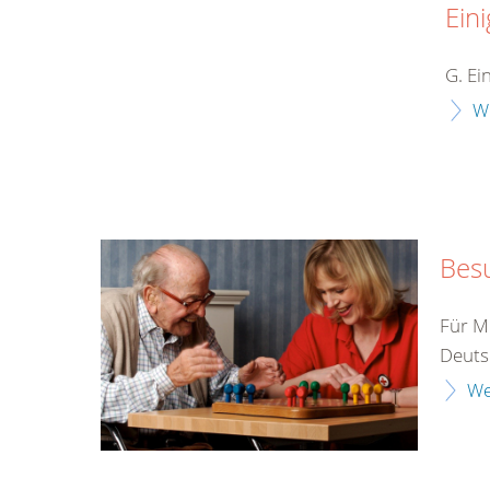
Eini
G. Ei
W
Bes
Für M
Deutsc
We