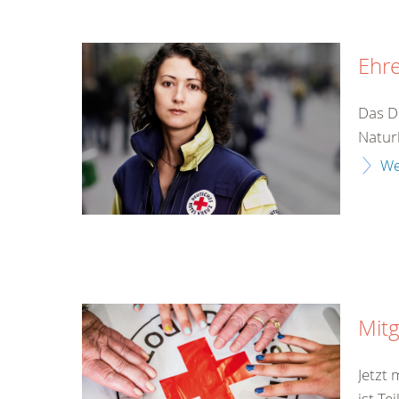
Ehr
Das D
Naturk
We
Mitg
Jetzt
ist Te