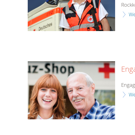
Rockk
We
Eng
Enga
We