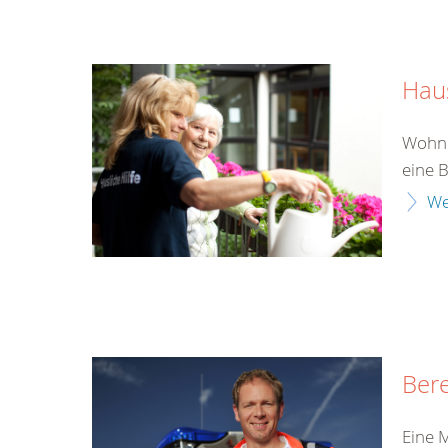
Haus
Wohnun
eine 
We
Bere
Eine 