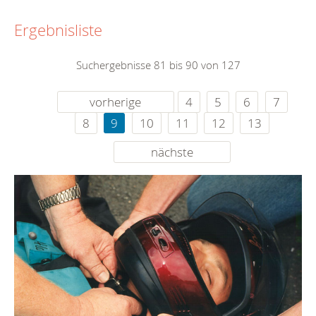
Ergebnisliste
Suchergebnisse 81 bis 90 von 127
vorherige
4
5
6
7
8
9
10
11
12
13
nächste