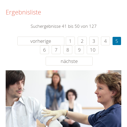
Ergebnisliste
Suchergebnisse 41 bis 50 von 127
vorherige
1
2
3
4
5
6
7
8
9
10
nächste