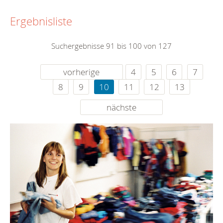
Ergebnisliste
Suchergebnisse 91 bis 100 von 127
vorherige
4
5
6
7
8
9
10
11
12
13
nächste