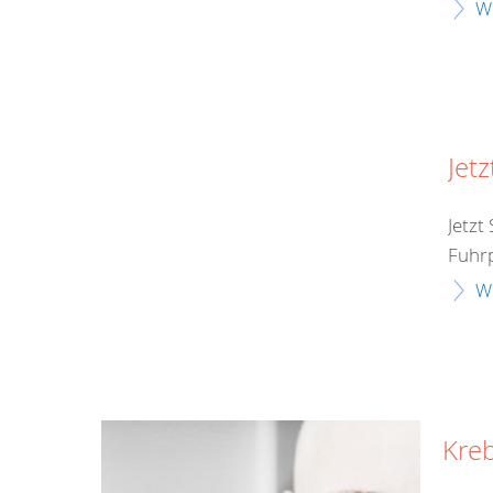
W
Jet
Jetzt
Fuhr
W
Kre