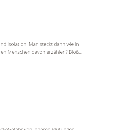
d Isolation. Man steckt dann wie in
eren Menschen davon erzählen? Bloß...
keGefahr von inneren Blutungen,