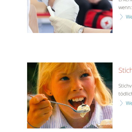
wenn:
We
Stic
Stich
tödlic
We