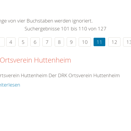
0
365
0
r Sie
änge von vier Buchstaben werden ignoriert.
rei
Suchergebnisse 101 bis 110 von 127
ie Uhr
4
5
6
7
8
9
10
11
12
1
 Ortsverein Huttenheim
rtsverein Huttenheim Der DRK Ortsverein Huttenheim
iterlesen