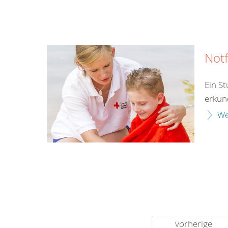
Notf
Ein S
erkun
We
vorherige