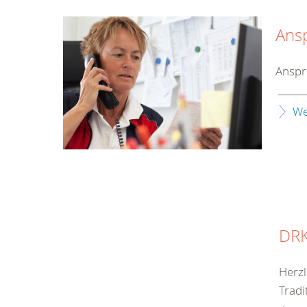
Ans
Anspr
______
We
DRK
Herzl
Tradi