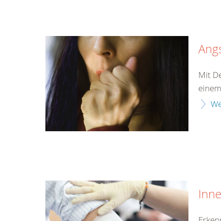
Ang
Mit D
einem
We
Inn
Erken