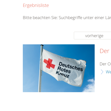
0800
Ergebnisliste
00
Infos fü
Bitte beachten Sie: Suchbegriffe unter einer L
kostenf
rund um d
vorherige
Der
Der O
We