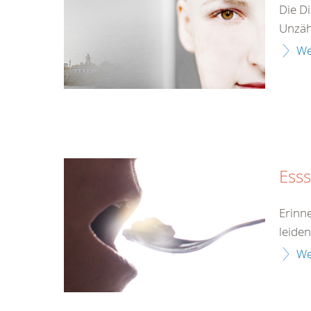
Die Di
Unzähl
We
Ess
Erinn
leiden
We