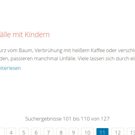
älle mit Kindern
turz vom Baum, Verbrühung mit heißem Kaffee oder verschlu
den, passieren manchmal Unfälle. Viele lassen sich durch ei
iterlesen
Suchergebnisse 101 bis 110 von 127
4
5
6
7
8
9
10
11
12
1