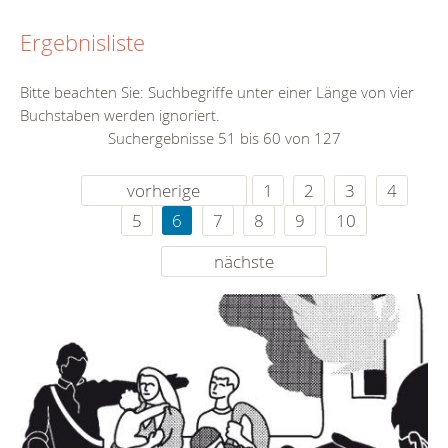
Ergebnisliste
Bitte beachten Sie: Suchbegriffe unter einer Länge von vier
Buchstaben werden ignoriert.
Suchergebnisse 51 bis 60 von 127
vorherige
1
2
3
4
5
6
7
8
9
10
nächste