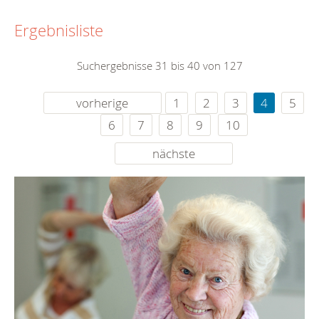
Ergebnisliste
Suchergebnisse 31 bis 40 von 127
vorherige
1
2
3
4
5
6
7
8
9
10
nächste