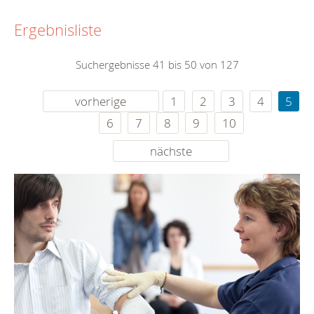
Ergebnisliste
Suchergebnisse 41 bis 50 von 127
vorherige
1
2
3
4
5
6
7
8
9
10
nächste