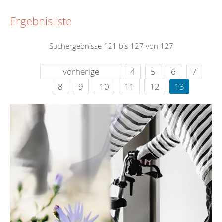
Ergebnisliste
Suchergebnisse 121 bis 127 von 127
vorherige
4
5
6
7
8
9
10
11
12
13