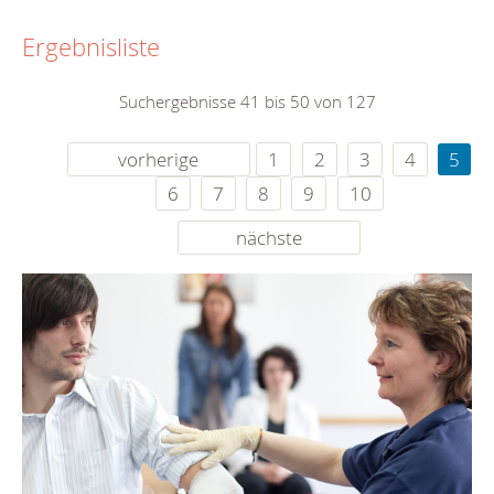
Ergebnisliste
Suchergebnisse 41 bis 50 von 127
vorherige
1
2
3
4
5
6
7
8
9
10
nächste