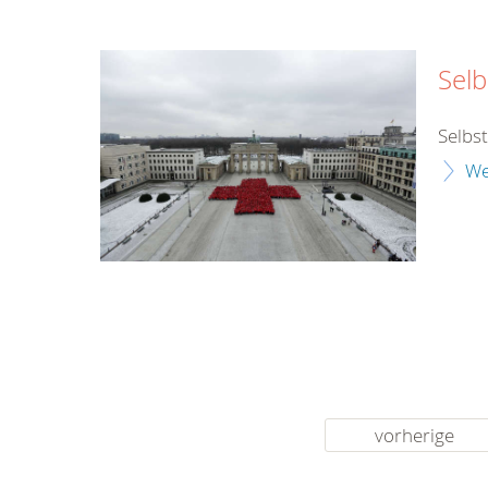
Selb
Selbs
We
vorherige