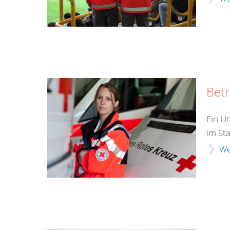
Bet
Ein Un
im Sta
We