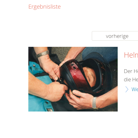
0800
Ergebnisliste
00
Infos fü
kostenf
rund um d
vorherige
Hel
Der H
die H
We