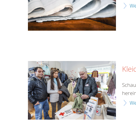
We
Klei
Schau
herei
We