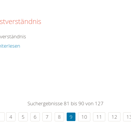
stverständnis
tverständnis
iterlesen
Suchergebnisse 81 bis 90 von 127
4
5
6
7
8
9
10
11
12
1