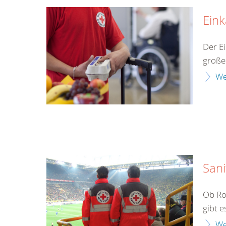
Eink
Der E
große
We
Sani
Ob Ro
gibt e
We