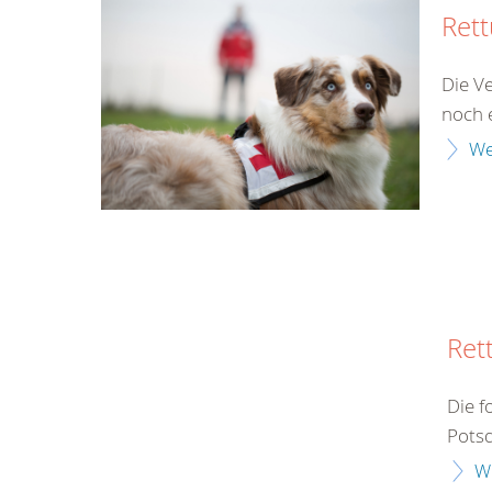
Ret
Die V
noch 
We
Ret
Die f
Potsd
W