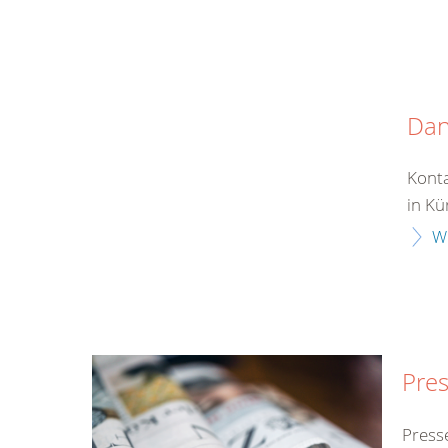
Da
Konta
in Kü
W
Pres
Press