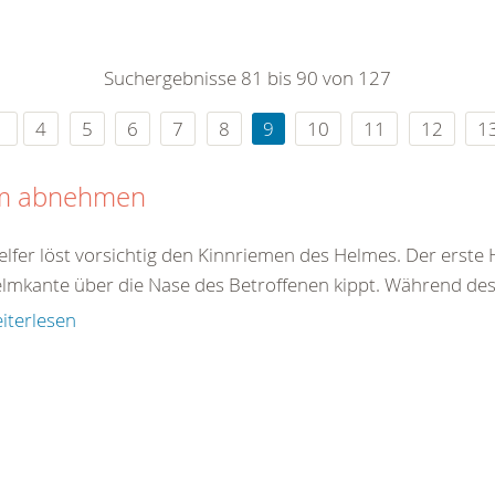
0
365
0
r Sie
Suchergebnisse 81 bis 90 von 127
rei
ie Uhr
4
5
6
7
8
9
10
11
12
1
m abnehmen
elfer löst vorsichtig den Kinnriemen des Helmes. Der erste 
elmkante über die Nase des Betroffenen kippt. Während des 
iterlesen