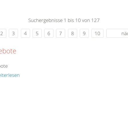
0
365
0
r Sie
Suchergebnisse 1 bis 10 von 127
rei
ie Uhr
2
3
4
5
6
7
8
9
10
nä
ebote
ote
iterlesen