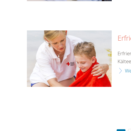
Erfr
Erfri
Kälte
We