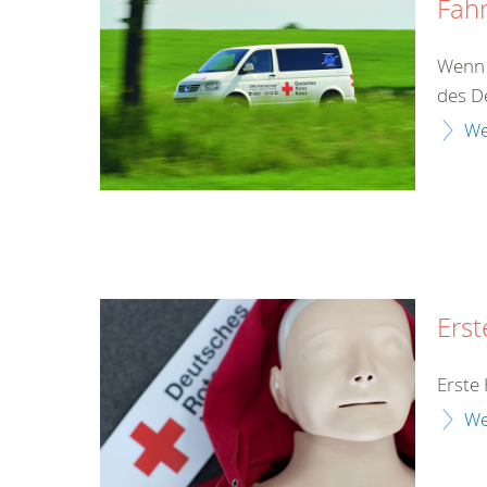
Fahr
Wenn d
des D
We
Erst
Erste 
We