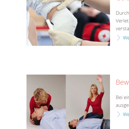
Durch
Verle
versta
We
Bewu
Bei ei
ausges
We