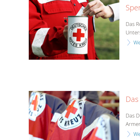
Spe
Das Ro
Unter
We
Das
Das D
Armen
We