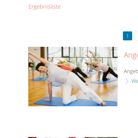
0800
Ergebnisliste
00
Infos fü
kostenf
rund um d
1
Ang
Angeb
We