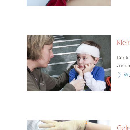
Klei
Der kl
zudem 
We
Gel