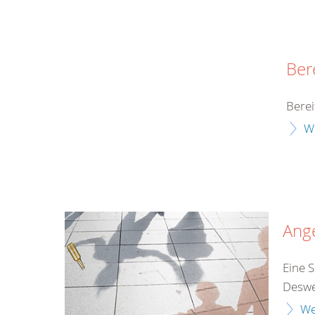
Ber
Berei
W
Ang
Eine S
Desweg
We