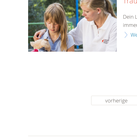
Tra
Dein 
immer
We
vorherige