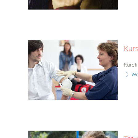
Kurs
Kursf
We