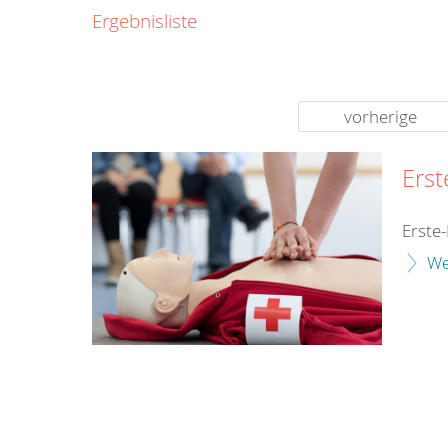
0800
Ergebnisliste
00
Infos fü
kostenf
rund um d
vorherige
Erst
Erste-
We