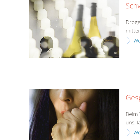
Sch
Droge
mitten
We
Gesp
Beim T
uns, l
We