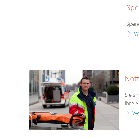
Spe
Spend
W
Notf
Sie si
Ihre A
We