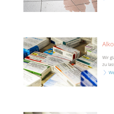
Alk
Wir gl
zu las
We