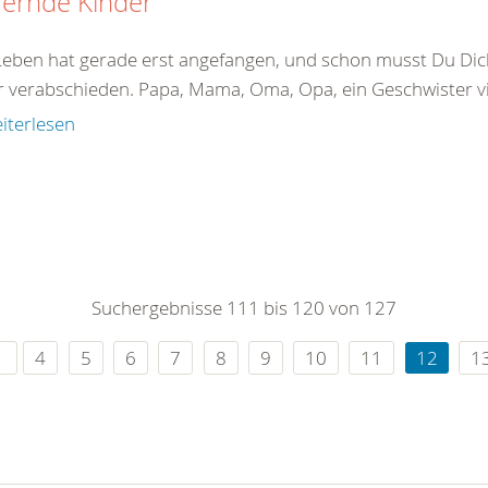
uernde Kinder
Leben hat gerade erst angefangen, und schon musst Du Di
 verabschieden. Papa, Mama, Oma, Opa, ein Geschwister viel
iterlesen
Suchergebnisse 111 bis 120 von 127
4
5
6
7
8
9
10
11
12
1