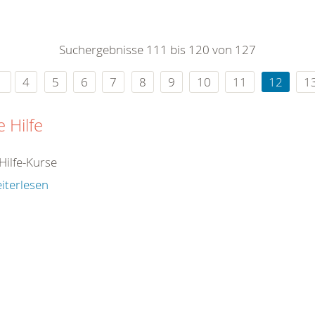
0
365
0
r Sie
Suchergebnisse 111 bis 120 von 127
rei
ie Uhr
4
5
6
7
8
9
10
11
12
1
e Hilfe
Hilfe-Kurse
iterlesen