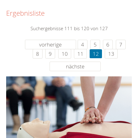
Ergebnisliste
Suchergebnisse 111 bis 120 von 127
vorherige
4
5
6
7
8
9
10
11
12
13
nächste