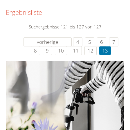
Ergebnisliste
Suchergebnisse 121 bis 127 von 127
vorherige
4
5
6
7
8
9
10
11
12
13