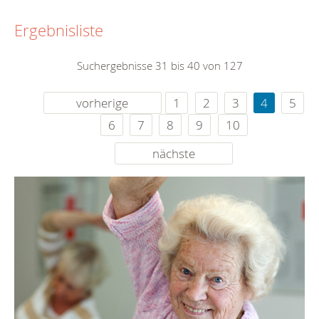
Ergebnisliste
Suchergebnisse 31 bis 40 von 127
vorherige
1
2
3
4
5
6
7
8
9
10
nächste