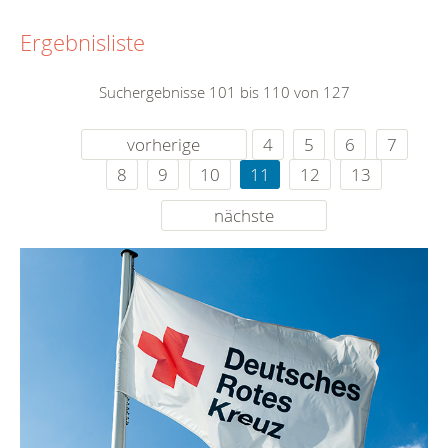
Ergebnisliste
Suchergebnisse 101 bis 110 von 127
vorherige
4
5
6
7
8
9
10
11
12
13
nächste