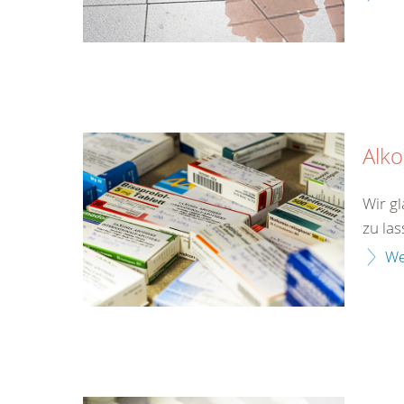
Alk
Wir gl
zu las
We