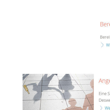
Ber
Berei
W
Ang
Eine S
Desweg
We