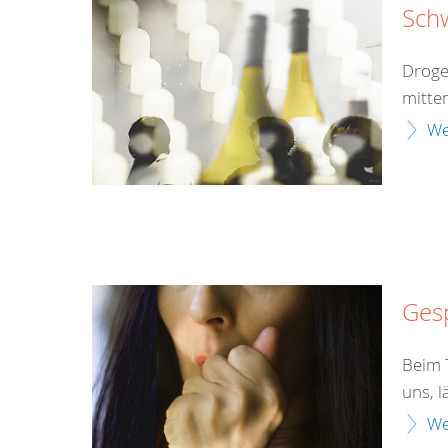
Sch
Droge
mitten
We
Gesp
Beim T
uns, l
We