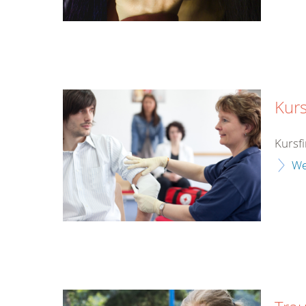
Kurs
Kursf
We