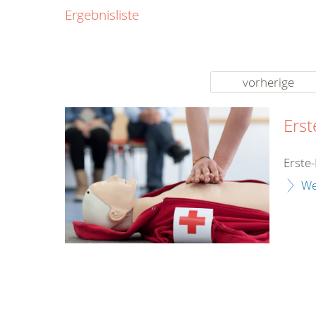
0800
Ergebnisliste
00
Infos fü
kostenf
rund um d
vorherige
Erst
Erste-
We