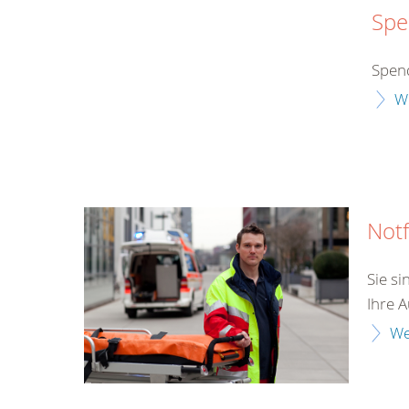
Spe
Spend
W
Notf
Sie si
Ihre A
We