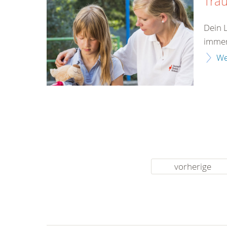
Tra
Dein 
immer
We
vorherige