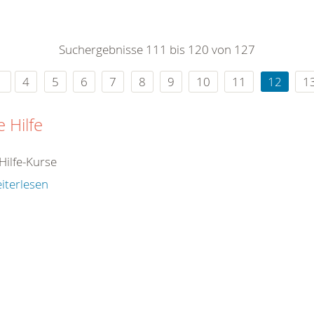
0
365
0
r Sie
Suchergebnisse 111 bis 120 von 127
rei
ie Uhr
4
5
6
7
8
9
10
11
12
1
e Hilfe
Hilfe-Kurse
iterlesen