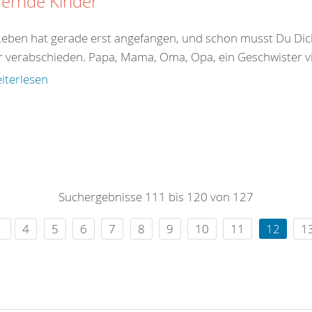
uernde Kinder
Leben hat gerade erst angefangen, und schon musst Du Di
 verabschieden. Papa, Mama, Oma, Opa, ein Geschwister viel
iterlesen
Suchergebnisse 111 bis 120 von 127
4
5
6
7
8
9
10
11
12
1