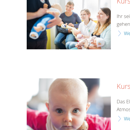
Kurs
Ihr s
gehen
We
Kur
Das E
Atmos
We