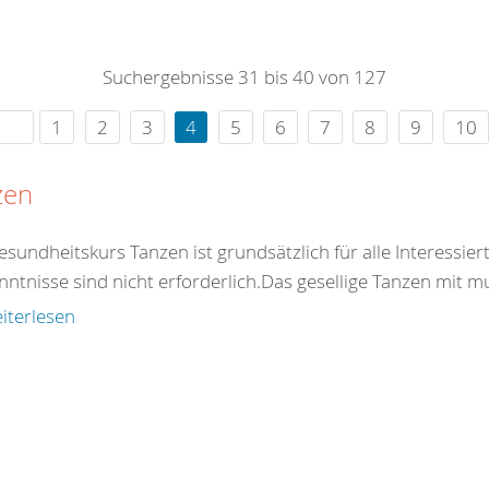
0
365
0
r Sie
Suchergebnisse 31 bis 40 von 127
rei
ie Uhr
1
2
3
4
5
6
7
8
9
10
zen
esundheitskurs Tanzen ist grundsätzlich für alle Interessie
ntnisse sind nicht erforderlich.Das gesellige Tanzen mit mus
iterlesen