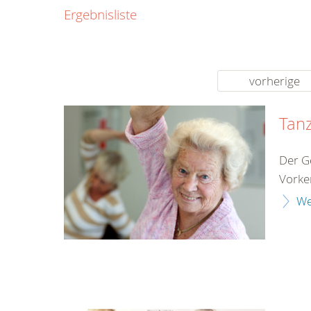
0800
Ergebnisliste
00
Infos fü
kostenf
rund um d
vorherige
Tan
Der G
Vorken
We