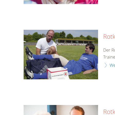
Rotk
Der R
Train
We
Rot