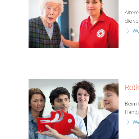
Älter
die v
We
Rotk
Beim 
Handgr
We