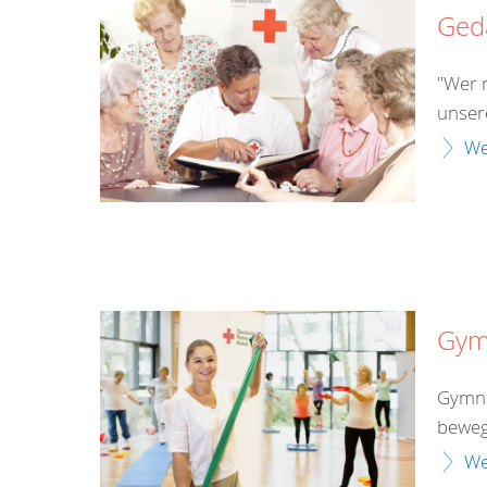
Gedä
"Wer r
unser
We
Gym
Gymnas
beweg
We