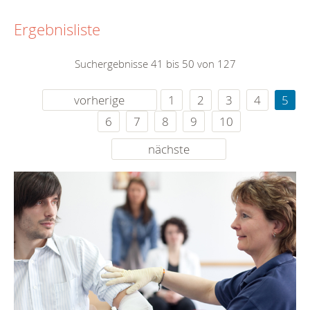
Ergebnisliste
Suchergebnisse 41 bis 50 von 127
vorherige
1
2
3
4
5
6
7
8
9
10
nächste