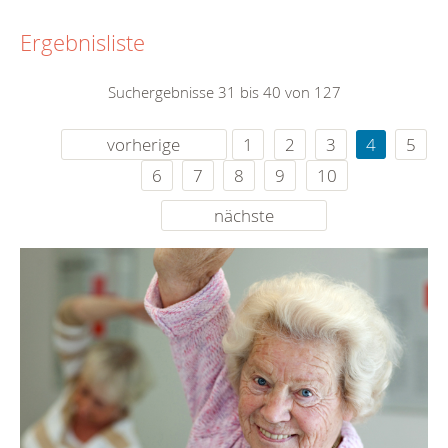
Ergebnisliste
Suchergebnisse 31 bis 40 von 127
vorherige
1
2
3
4
5
6
7
8
9
10
nächste