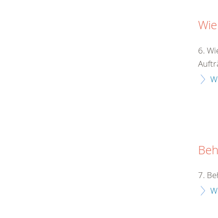
Wie
6. Wi
Auftr
W
Beh
7. Be
W