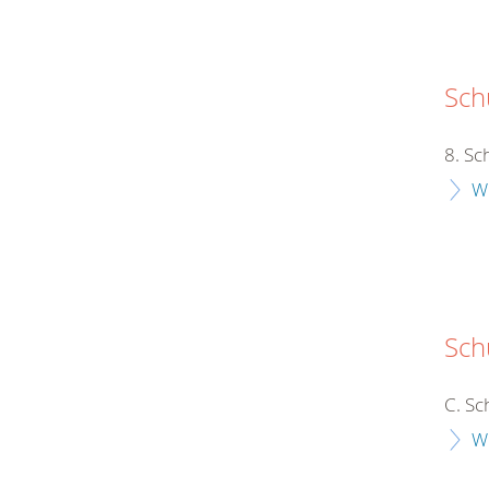
Schu
8. Sc
W
Sch
C. Sc
W