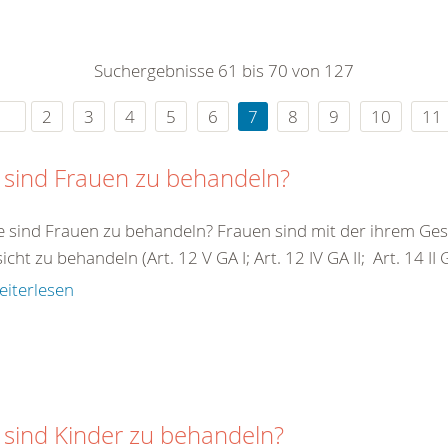
0
365
0
r Sie
Suchergebnisse 61 bis 70 von 127
rei
ie Uhr
2
3
4
5
6
7
8
9
10
11
 sind Frauen zu behandeln?
e sind Frauen zu behandeln? Frauen sind mit der ihrem G
cht zu behandeln (Art. 12 V GA I; Art. 12 IV GA II; Art. 14 II GA 
eiterlesen
 sind Kinder zu behandeln?