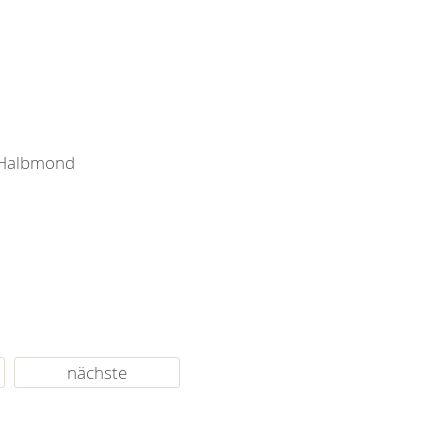
e Halbmond
nächste