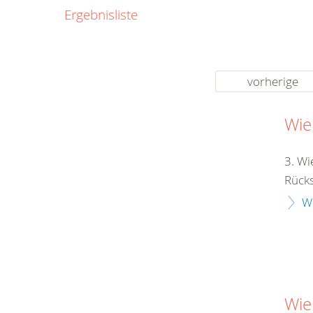
0800
Ergebnisliste
00
Infos fü
kostenf
rund um d
vorherige
Wie
3. Wi
Rücksi
W
Wie