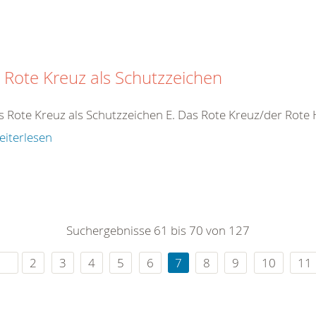
 Rote Kreuz als Schutzzeichen
s Rote Kreuz als Schutzzeichen E. Das Rote Kreuz/der Rot
eiterlesen
Suchergebnisse 61 bis 70 von 127
2
3
4
5
6
7
8
9
10
11