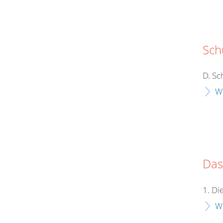
Sch
D. Sc
W
Das
1. D
W