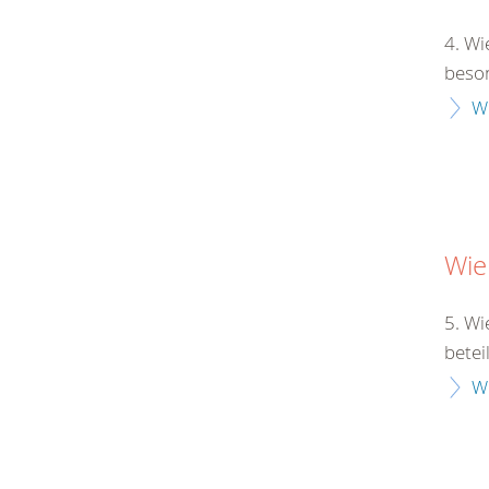
4. Wi
beson
W
Wie
5. Wi
betei
W