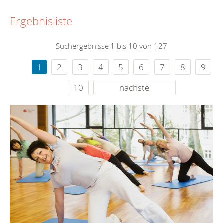
Ergebnisliste
Suchergebnisse 1 bis 10 von 127
1
2
3
4
5
6
7
8
9
10
nächste