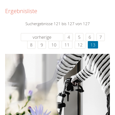
Ergebnisliste
Suchergebnisse 121 bis 127 von 127
vorherige
4
5
6
7
8
9
10
11
12
13