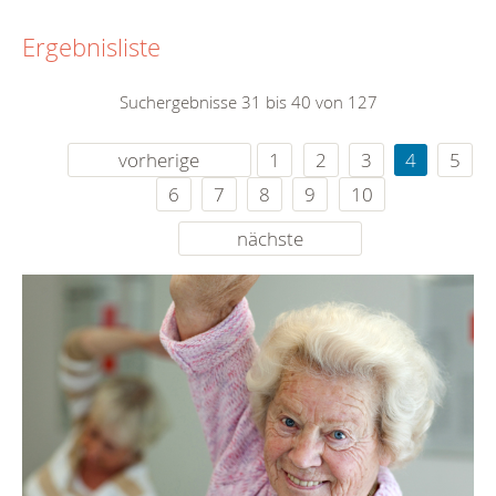
Ergebnisliste
Suchergebnisse 31 bis 40 von 127
vorherige
1
2
3
4
5
6
7
8
9
10
nächste