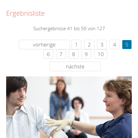
Ergebnisliste
Suchergebnisse 41 bis 50 von 127
vorherige
1
2
3
4
5
6
7
8
9
10
nächste