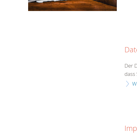
Dat
Der D
dass 
W
Imp