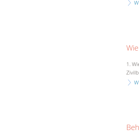
W
Wie
1. Wi
Zivil
W
Beh