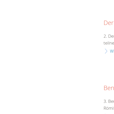
Der
2. De
teiln
W
Ben
3. Be
Römis