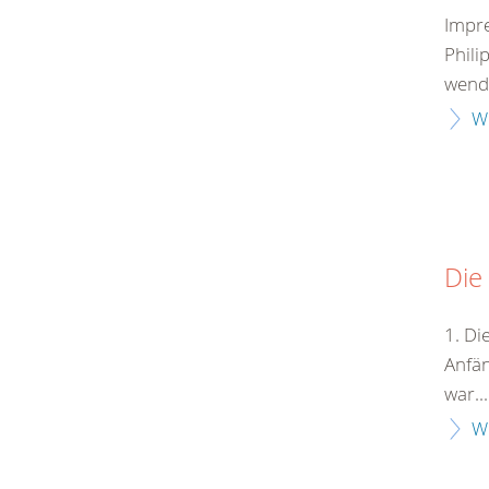
Impr
Phili
wende
W
Die
1. Di
Anfän
war...
W