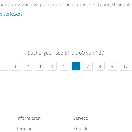
handlung von Zivilpersonen nach einer Besetzung B. Schutz
eiterlesen
Suchergebnisse 51 bis 60 von 127
1
2
3
4
5
6
7
8
9
10
Informieren
Service
Termine
Kontakt