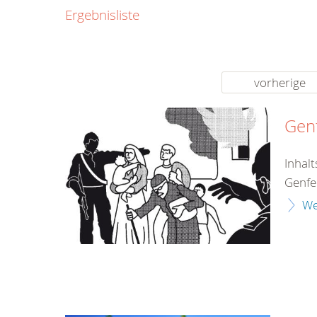
0800
Ergebnisliste
00
Infos fü
kostenf
rund um d
vorherige
Genf
Inhal
Genfe
We