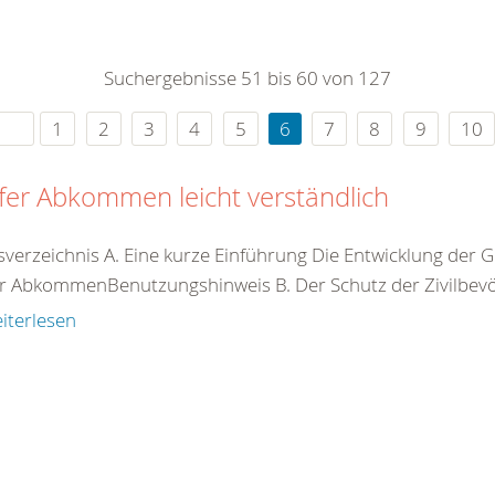
0
365
0
r Sie
Suchergebnisse 51 bis 60 von 127
rei
ie Uhr
1
2
3
4
5
6
7
8
9
10
er Abkommen leicht verständlich
tsverzeichnis A. Eine kurze Einführung Die Entwicklung d
r AbkommenBenutzungshinweis B. Der Schutz der Zivilbevöl
iterlesen