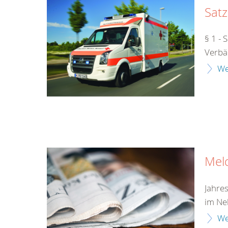
Sat
§ 1 - 
Verbä
We
Mel
Jahre
im Ne
We