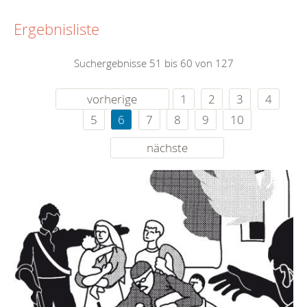
Ergebnisliste
Suchergebnisse 51 bis 60 von 127
vorherige
1
2
3
4
5
6
7
8
9
10
nächste