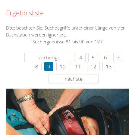
Ergebnisliste
Bitte beachten Sie: Suchbegriffe unter einer Länge von vier
Buchstaben werden ignoriert.
Suchergebnisse 81 bis 90 von 127
vorherige
4
5
6
7
8
9
10
11
12
13
nächste