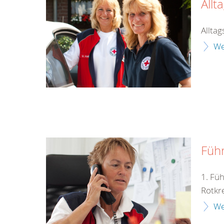
Allt
Alltag
We
Füh
1. Fü
Rotkr
We