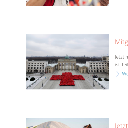
Mitg
Jetzt
ist Te
We
Jetz