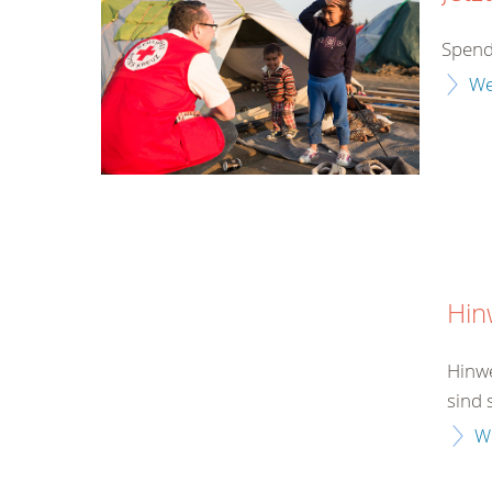
Spend
We
Hin
Hinwe
sind 
W