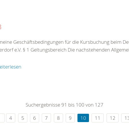
B
meine Geschäftsbedingungen für die Kursbuchung beim De
rdorf e.V. § 1 Geltungsbereich Die nachstehenden Allgeme
eiterlesen
Suchergebnisse 91 bis 100 von 127
4
5
6
7
8
9
10
11
12
1