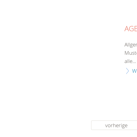
AG
Allge
Muste
alle...
W
vorherige