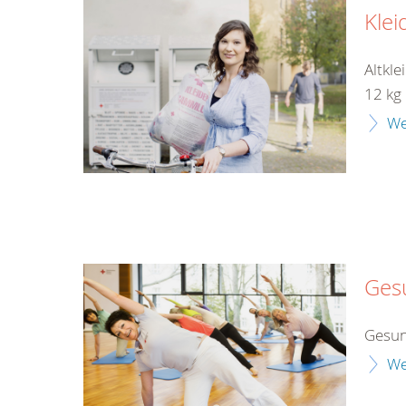
Klei
Altkle
12 kg 
We
Ges
Gesun
We