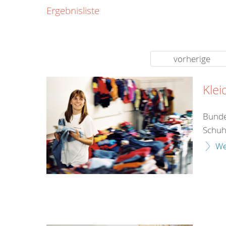
0800
Ergebnisliste
00
Infos fü
kostenf
rund um d
vorherige
Kle
Bunde
Schuh
We