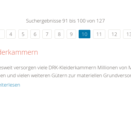
0
365
0
r Sie
Suchergebnisse 91 bis 100 von 127
rei
ie Uhr
4
5
6
7
8
9
10
11
12
1
iderkammern
sweit versorgen viele DRK-Kleiderkammern Millionen von 
en und vielen weiteren Gütern zur materiellen Grundversor
iterlesen