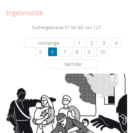
Ergebnisliste
Suchergebnisse 51 bis 60 von 127
vorherige
1
2
3
4
5
6
7
8
9
10
nächste