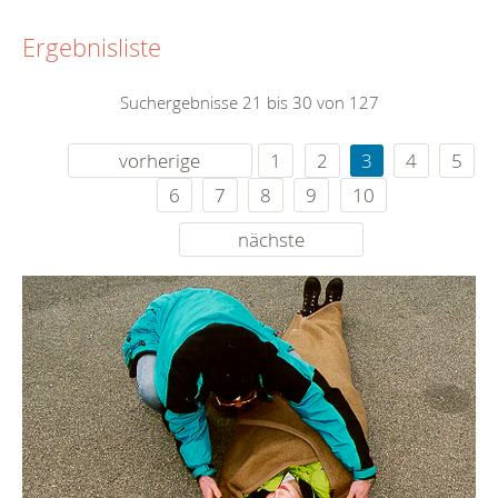
Ergebnisliste
Suchergebnisse 21 bis 30 von 127
vorherige
1
2
3
4
5
6
7
8
9
10
nächste