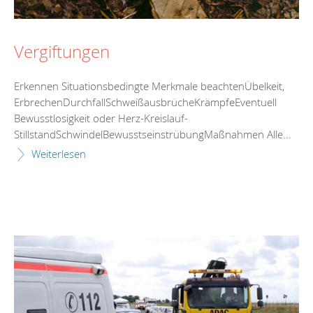
Vergiftungen
Erkennen Situationsbedingte Merkmale beachtenÜbelkeit,
ErbrechenDurchfallSchweißausbrücheKrämpfeEventuell
Bewusstlosigkeit oder Herz-Kreislauf-
StillstandSchwindelBewusstseinstrübungMaßnahmen Alle...
Weiterlesen