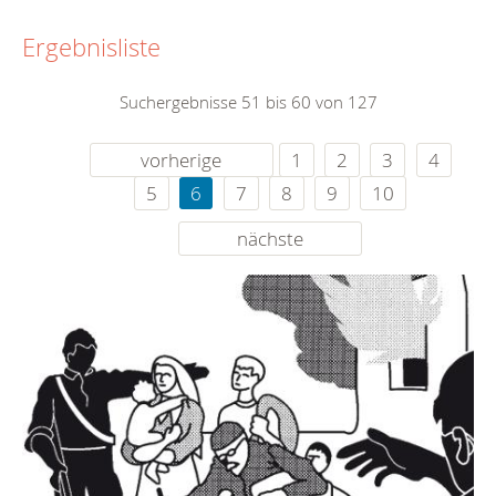
Ergebnisliste
Suchergebnisse 51 bis 60 von 127
vorherige
1
2
3
4
5
6
7
8
9
10
nächste