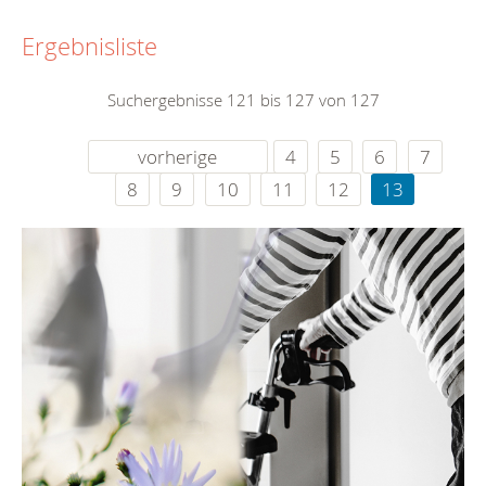
Ergebnisliste
Suchergebnisse 121 bis 127 von 127
vorherige
4
5
6
7
8
9
10
11
12
13