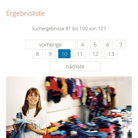
Ergebnisliste
Suchergebnisse 91 bis 100 von 127
vorherige
4
5
6
7
8
9
10
11
12
13
nächste