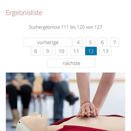
Ergebnisliste
Suchergebnisse 111 bis 120 von 127
vorherige
4
5
6
7
8
9
10
11
12
13
nächste