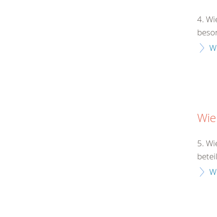
4. Wi
beson
W
Wie
5. Wi
betei
W