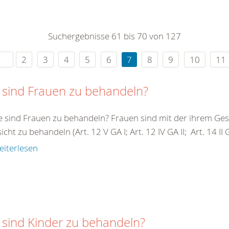
0
365
0
r Sie
Suchergebnisse 61 bis 70 von 127
rei
ie Uhr
2
3
4
5
6
7
8
9
10
11
 sind Frauen zu behandeln?
e sind Frauen zu behandeln? Frauen sind mit der ihrem G
cht zu behandeln (Art. 12 V GA I; Art. 12 IV GA II; Art. 14 II GA 
eiterlesen
 sind Kinder zu behandeln?