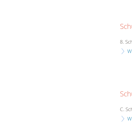
Schu
8. Sc
W
Sch
C. Sc
W