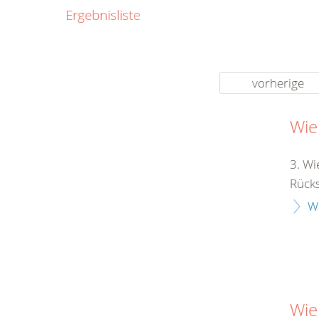
0800
Ergebnisliste
00
Infos fü
kostenf
rund um d
vorherige
Wie
3. Wi
Rücksi
W
Wie