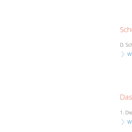
Sch
D. Sc
W
Das
1. D
W