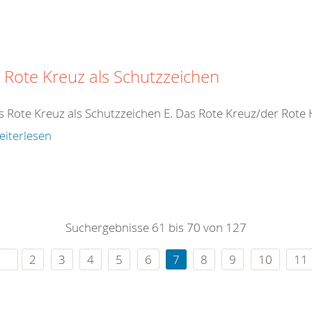
 Rote Kreuz als Schutzzeichen
s Rote Kreuz als Schutzzeichen E. Das Rote Kreuz/der Rot
eiterlesen
Suchergebnisse 61 bis 70 von 127
2
3
4
5
6
7
8
9
10
11