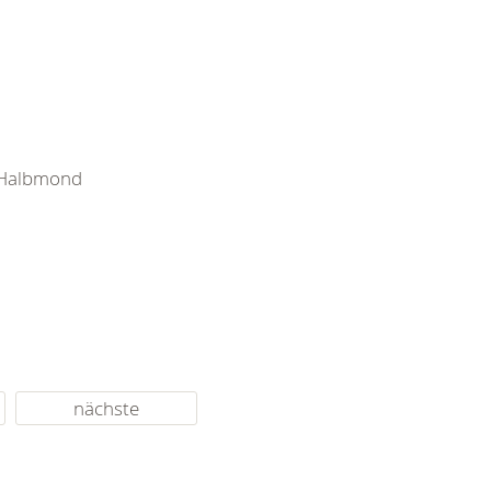
e Halbmond
nächste