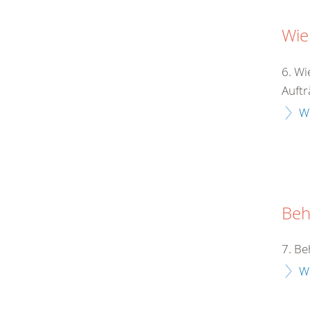
Wie
6. Wi
Auftr
W
Beh
7. Be
W