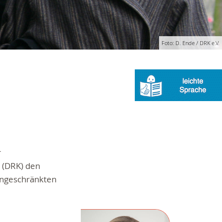
Foto: D. Ende / DRK e.V.
r
 (DRK) den
eingeschränkten
.