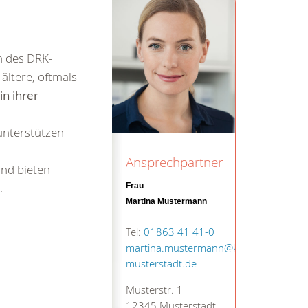
n des DRK-
ältere, oftmals
n
in ihrer
 unterstützen
Ansprechpartner
und bieten
.
Frau
Martina Mustermann
Tel:
01863 41 41-0
martina.mustermann@kv-
musterstadt.de
Musterstr. 1
12345 Musterstadt