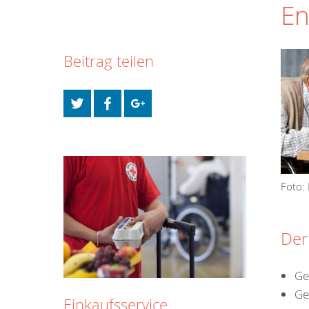
En
Beitrag teilen
Foto:
Der
Ge
Ge
Einkaufsservice