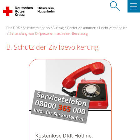
Ortsverein
Huttenheim
Das DRK
Selbstverständnis
Auftrag
Genfer Abkommen
Leicht verständlich
Behandlung von Zivilpersonen nach einer Besetzung
B. Schutz der Zivilbevölkerung
Kostenlose DRK-Hotline.