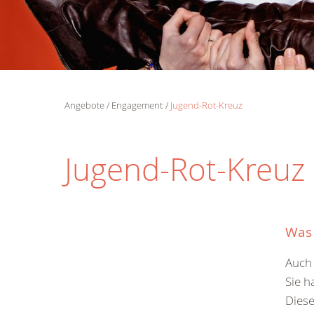
Angebote
Engagement
Jugend-Rot-Kreuz
Jugend-Rot-Kreuz
Was 
Auch 
Sie h
Diese