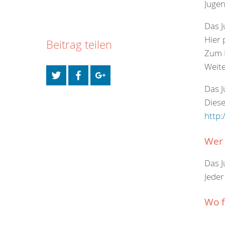
Jugen
Das 
Hier 
Beitrag teilen
Zum B
Weite
Das J
Diese
http:
Wer
Das J
Jede
Wo f