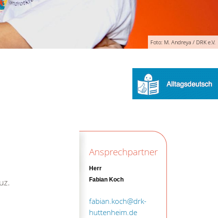
Foto: M. Andreya / DRK e.V.
Ansprechpartner
Herr
Fabian Koch
uz.
fabian.koch@drk-
huttenheim.de