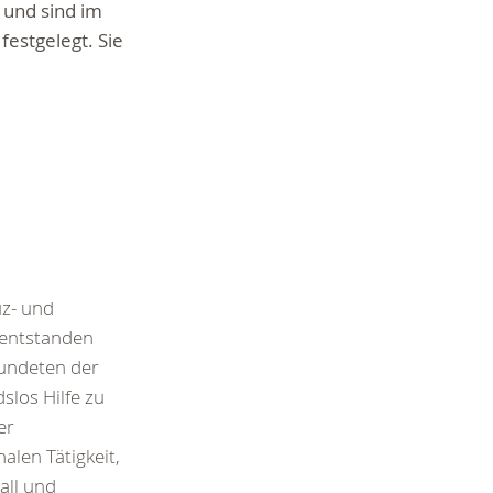
 und sind im
estgelegt. Sie
uz- und
entstanden
undeten der
slos Hilfe zu
er
alen Tätigkeit,
all und