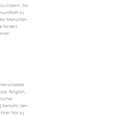
zu lindern. Sie
esundheit zu
 des Menschen
e fördert
einen
terscheidet
sse, Religion,
tischer
ig bemüht, den
hrer Not zu