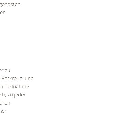
ngendsten
en.
er zu
e Rotkreuz- und
r Teilnahme
ch, zu jeder
schen,
chen