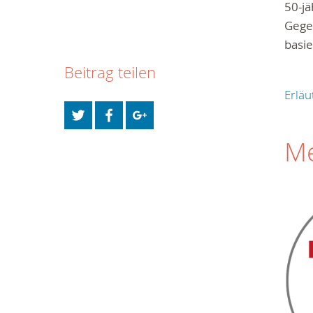
50-jä
Gegen
basi
Beitrag teilen
Erlä
Me