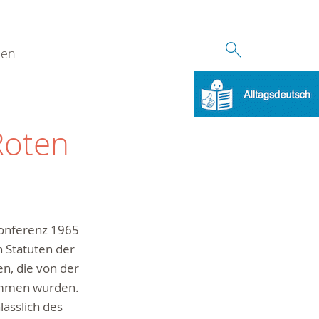
den
Roten
konferenz 1965
n Statuten der
n, die von der
ommen wurden.
ässlich des