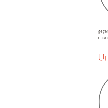
gegen
dauer
Un