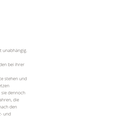
t unabhängig.
n
en bei ihrer
ite stehen und
etzen
 sie dennoch
ahren, die
 nach den
z- und