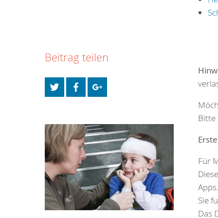
Sc
Beitrag teilen
Hinw
verla
Möcht
Bitte
Erste
Für M
Dies
Apps
Sie f
Das D