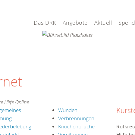
Das DRK
Angebote
Aktuell
Spen
rnet
Kurst
lgemeines
Wunden
mung
Verbrennungen
ederbelebung
Knochenbrüche
Rotkreu
rzinfarkt
Vergiftungen
Hilfe b