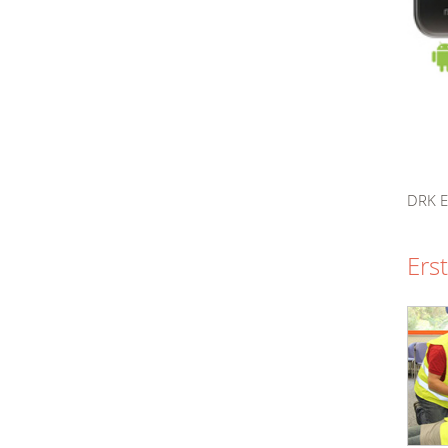
DRK E
Ers