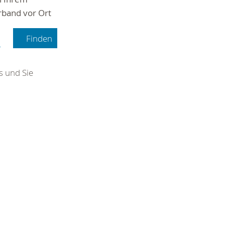
rband vor Ort
s und Sie