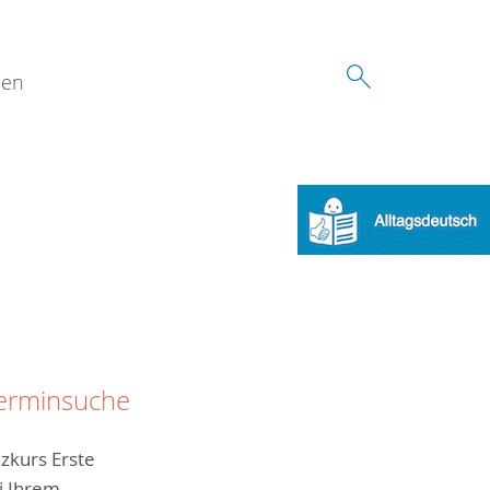
den
erminsuche
zkurs Erste
ei Ihrem