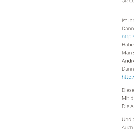
QR-Co
Ist I
Dann 
http:
Haben
Man 
Andr
Dann 
http:
Diese
Mit d
Die A
Und e
Auch 